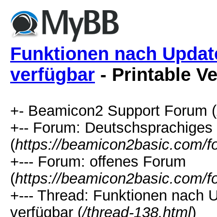
Funktionen nach Update
verfügbar
- Printable V
+- Beamicon2 Support Forum (
+-- Forum: Deutschsprachiges
(
https://beamicon2basic.com/f
+--- Forum: offenes Forum
(
https://beamicon2basic.com/f
+--- Thread: Funktionen nach U
verfügbar (
/thread-138.html
)