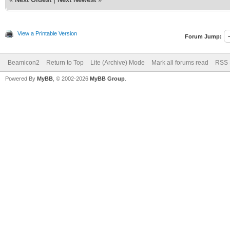
View a Printable Version
Forum Jump:
Beamicon2
Return to Top
Lite (Archive) Mode
Mark all forums read
RSS 
Powered By
MyBB
, © 2002-2026
MyBB Group
.