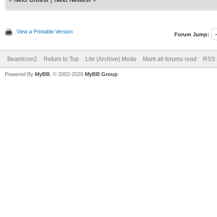
View a Printable Version
Forum Jump:
Beamicon2
Return to Top
Lite (Archive) Mode
Mark all forums read
RSS 
Powered By
MyBB
, © 2002-2026
MyBB Group
.