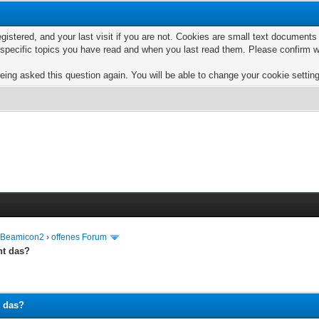
egistered, and your last visit if you are not. Cookies are small text documen
e specific topics you have read and when you last read them. Please confirm w
eing asked this question again. You will be able to change your cookie settings
e Beamicon2
›
offenes Forum
ht das?
t das?