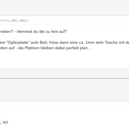
:43 PM by
VDX_CNC2
.)
neben? - klemmst du die zu fest auf?
ne "Opferplatte" aufs Bett, fräse dann eine ca. 1mm tiefe Tasche mit
n auf - die Platinen bleiben dabei perfekt plan ...
:
X, NY