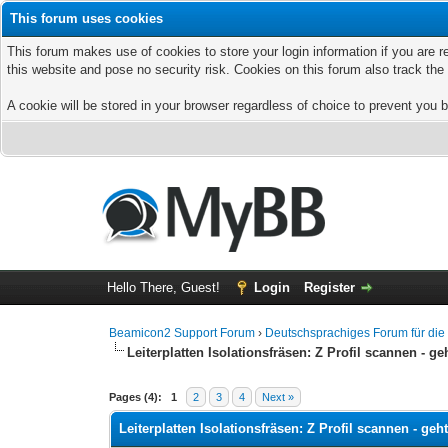
This forum uses cookies
This forum makes use of cookies to store your login information if you are r
this website and pose no security risk. Cookies on this forum also track th
A cookie will be stored in your browser regardless of choice to prevent you b
Hello There, Guest!
Login
Register
Beamicon2 Support Forum
›
Deutschsprachiges Forum für di
Leiterplatten Isolationsfräsen: Z Profil scannen - ge
Pages (4):
1
2
3
4
Next »
Leiterplatten Isolationsfräsen: Z Profil scannen - geh