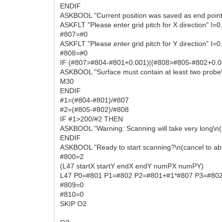
ENDIF
ASKBOOL "Current position was saved as end point
ASKFLT "Please enter grid pitch for X direction" I=
#807=#0
ASKFLT "Please enter grid pitch for Y direction" I=
#808=#0
IF (#807>#804-#801+0.001)|(#808>#805-#802+0.
ASKBOOL "Surface must contain at least two probe\n
M30
ENDIF
#1=(#804-#801)/#807
#2=(#805-#802)/#808
IF #1>200/#2 THEN
ASKBOOL "Warning: Scanning will take very long\n(
ENDIF
ASKBOOL "Ready to start scanning?\n(cancel to abo
#800=2
(L47 startX startY endX endY numPX numPY)
L47 P0=#801 P1=#802 P2=#801+#1*#807 P3=#802
#809=0
#810=0
SKIP O2