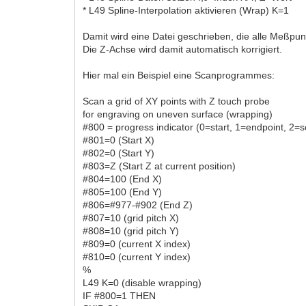
* L49 Spline-Interpolation aktivieren (Wrap) K=1
Damit wird eine Datei geschrieben, die alle Meßpun
Die Z-Achse wird damit automatisch korrigiert.
Hier mal ein Beispiel eine Scanprogrammes:
Scan a grid of XY points with Z touch probe
for engraving on uneven surface (wrapping)
#800 = progress indicator (0=start, 1=endpoint, 2=
#801=0 (Start X)
#802=0 (Start Y)
#803=Z (Start Z at current position)
#804=100 (End X)
#805=100 (End Y)
#806=#977-#902 (End Z)
#807=10 (grid pitch X)
#808=10 (grid pitch Y)
#809=0 (current X index)
#810=0 (current Y index)
%
L49 K=0 (disable wrapping)
IF #800=1 THEN