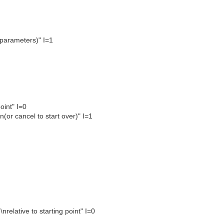
parameters)" I=1
oint" I=0
or cancel to start over)" I=1
elative to starting point" I=0