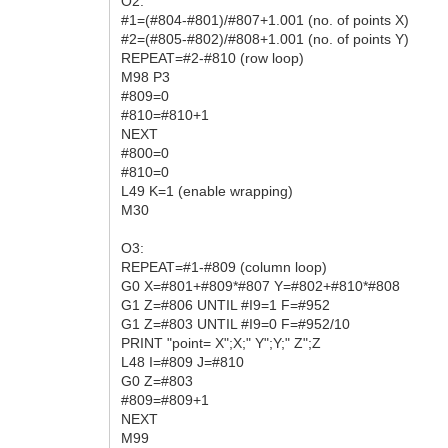
O2:
#1=(#804-#801)/#807+1.001 (no. of points X)
#2=(#805-#802)/#808+1.001 (no. of points Y)
REPEAT=#2-#810 (row loop)
M98 P3
#809=0
#810=#810+1
NEXT
#800=0
#810=0
L49 K=1 (enable wrapping)
M30
O3:
REPEAT=#1-#809 (column loop)
G0 X=#801+#809*#807 Y=#802+#810*#808
G1 Z=#806 UNTIL #I9=1 F=#952
G1 Z=#803 UNTIL #I9=0 F=#952/10
PRINT "point= X";X;" Y";Y;" Z";Z
L48 I=#809 J=#810
G0 Z=#803
#809=#809+1
NEXT
M99