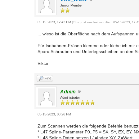
Junior Member
05-15-2023, 12:42 PM
(This post was last modified: 05-15-2023, 12
... wieso ist die Oberfläche nach dem Aufspannen u
Für Isobahnen-Fräsen klemme oder klebe ich mir ei
Sparx-Schrauben und Unterlegsscheiben an den Seite
Viktor
Find
Admin
Administrator
05-15-2023, 03:26 PM
Zum Scannen werden die folgende Befehle benutzt
* L47 Spline-Parameter P0..P5 = SX, SY, EX, EY, N
* L48 Spline-Daten setzen I,J=Index X/Y, Z=Wert