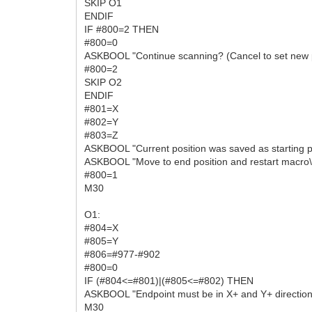
SKIP O1
ENDIF
IF #800=2 THEN
#800=0
ASKBOOL "Continue scanning? (Cancel to set new 
#800=2
SKIP O2
ENDIF
#801=X
#802=Y
#803=Z
ASKBOOL "Current position was saved as starting p
ASKBOOL "Move to end position and restart macro\n(
#800=1
M30
O1:
#804=X
#805=Y
#806=#977-#902
#800=0
IF (#804<=#801)|(#805<=#802) THEN
ASKBOOL "Endpoint must be in X+ and Y+ direction\nr
M30