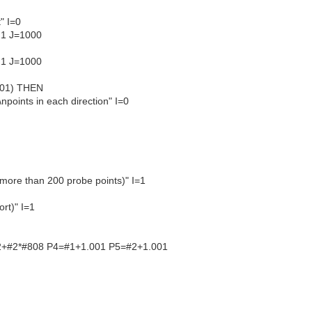
" I=0
0.1 J=1000
0.1 J=1000
001) THEN
points in each direction" I=0
more than 200 probe points)" I=1
rt)" I=1
+#2*#808 P4=#1+1.001 P5=#2+1.001