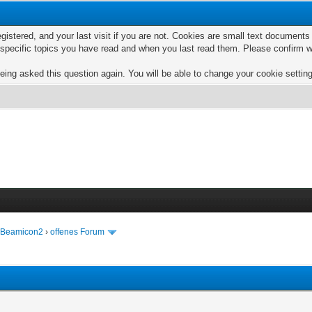
egistered, and your last visit if you are not. Cookies are small text documen
e specific topics you have read and when you last read them. Please confirm w
eing asked this question again. You will be able to change your cookie settings
e Beamicon2
›
offenes Forum