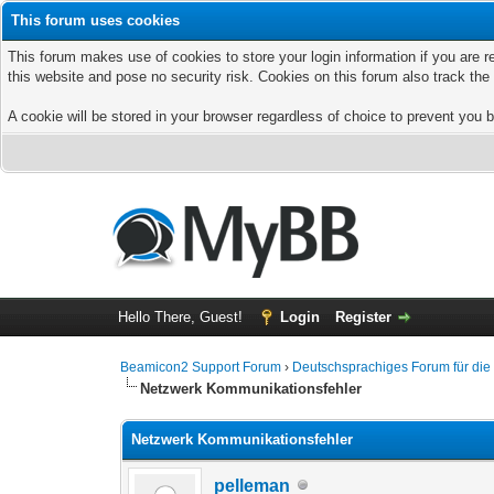
This forum uses cookies
This forum makes use of cookies to store your login information if you are r
this website and pose no security risk. Cookies on this forum also track th
A cookie will be stored in your browser regardless of choice to prevent you b
Hello There, Guest!
Login
Register
Beamicon2 Support Forum
›
Deutschsprachiges Forum für di
Netzwerk Kommunikationsfehler
Netzwerk Kommunikationsfehler
pelleman