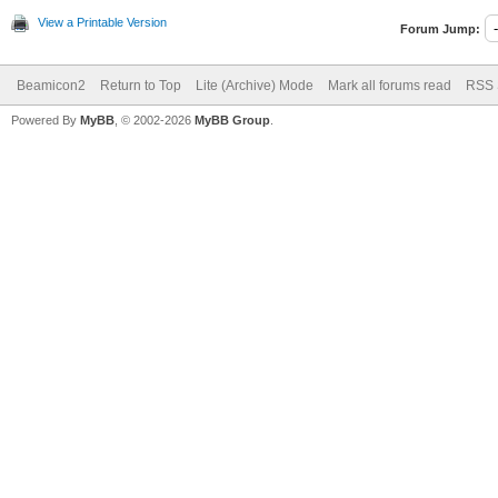
View a Printable Version
Forum Jump:
Beamicon2
Return to Top
Lite (Archive) Mode
Mark all forums read
RSS 
Powered By
MyBB
, © 2002-2026
MyBB Group
.