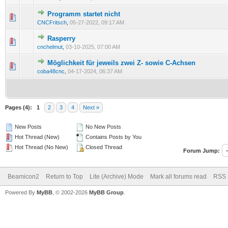
Programm startet nicht
CNCFritsch
,
05-27-2022, 09:17 AM
Rasperry
cnchelmut
,
03-10-2025, 07:00 AM
Möglichkeit für jeweils zwei Z- sowie C-Achsen
coba48cnc
,
04-17-2024, 06:37 AM
Pages (4):
1
2
3
4
Next »
New Posts
No New Posts
Hot Thread (New)
Contains Posts by You
Hot Thread (No New)
Closed Thread
Forum Jump:
Beamicon2
Return to Top
Lite (Archive) Mode
Mark all forums read
RSS 
Powered By
MyBB
, © 2002-2026
MyBB Group
.