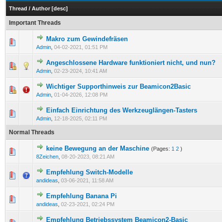
Thread
/
Author
[
desc
]
Important Threads
Makro zum Gewindefräsen
Admin
,
04-02-2021, 01:51 PM
Angeschlossene Hardware funktioniert nicht, und nun?
Admin
,
02-23-2024, 10:41 AM
Wichtiger Supporthinweis zur Beamicon2Basic
Admin
,
01-04-2026, 12:08 PM
Einfach Einrichtung des Werkzeuglängen-Tasters
Admin
,
12-18-2025, 02:11 PM
Normal Threads
keine Bewegung an der Maschine
(Pages:
1
2
)
8Zeichen
,
08-20-2023, 08:21 AM
Empfehlung Switch-Modelle
andideas
,
03-06-2021, 11:58 AM
Empfehlung Banana Pi
andideas
,
02-23-2021, 02:24 PM
Empfehlung Betriebssystem Beamicon2-Basic