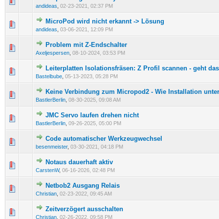
andideas
,
02-23-2021, 02:37 PM
MicroPod wird nicht erkannt -> Lösung
andideas
,
03-06-2021, 12:09 PM
Problem mit Z-Endschalter
Axeljespersen
,
08-10-2024, 03:53 PM
Leiterplatten Isolationsfräsen: Z Profil scannen - geht da
Bastelbube
,
05-13-2023, 05:28 PM
Keine Verbindung zum Micropod2 - Wie Installation unte
BastlerBerlin
,
08-30-2025, 09:08 AM
JMC Servo laufen drehen nicht
BastlerBerlin
,
09-26-2025, 05:00 PM
Code automatischer Werkzeugwechsel
besenmeister
,
03-30-2021, 04:18 PM
Notaus dauerhaft aktiv
CarstenW
,
06-16-2026, 02:48 PM
Netbob2 Ausgang Relais
Christian
,
02-23-2022, 09:45 AM
Zeitverzögert ausschalten
Christian
,
02-26-2022, 09:58 PM